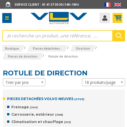
SERVICE CLIENT : 01 41 37 30 30 (14H-18H)
/
/
/
Boutique
Pieces detachées...
Direction
/
Pieces de direction
Rotule de direction
ROTULE DE DIRECTION
Trier par prix
18 produits/page
PIECES DETACHÉES VOLVO NEUVES
(2703)
Freinage
(360)
Carrosserie, extérieur
(388)
Climatisation et chauffage
(103)