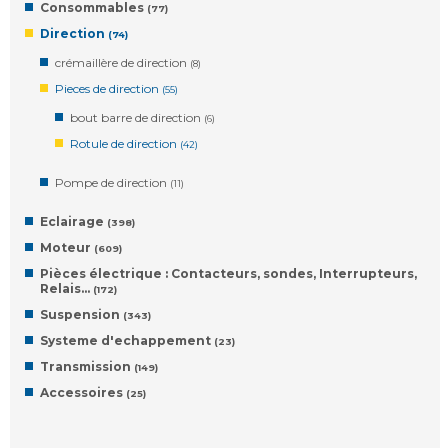
Consommables
(77)
Direction
(74)
crémaillère de direction
(8)
Pieces de direction
(55)
bout barre de direction
(6)
Rotule de direction
(42)
Pompe de direction
(11)
Eclairage
(398)
Moteur
(609)
Pièces électrique : Contacteurs, sondes, Interrupteurs,
Relais…
(172)
Suspension
(343)
Systeme d'echappement
(23)
Transmission
(149)
Accessoires
(25)