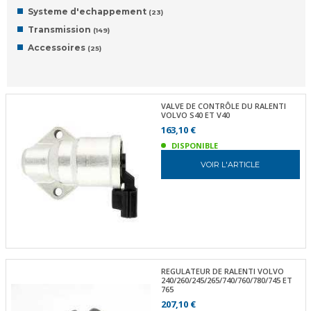
Systeme d'echappement
(23)
Transmission
(149)
Accessoires
(25)
VALVE DE CONTRÔLE DU RALENTI
VOLVO S40 ET V40
163,10 €
DISPONIBLE
VOIR L'ARTICLE
REGULATEUR DE RALENTI VOLVO
240/260/245/265/740/760/780/745 ET
765
207,10 €