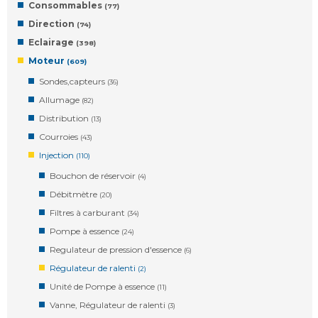
Consommables
(77)
Direction
(74)
Eclairage
(398)
Moteur
(609)
Sondes,capteurs
(36)
Allumage
(82)
Distribution
(13)
Courroies
(43)
Injection
(110)
Bouchon de réservoir
(4)
Débitmètre
(20)
Filtres à carburant
(34)
Pompe à essence
(24)
Regulateur de pression d'essence
(6)
Régulateur de ralenti
(2)
Unité de Pompe à essence
(11)
Vanne, Régulateur de ralenti
(3)