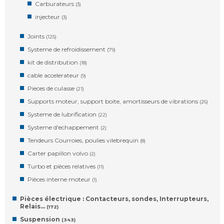
Carburateurs
(3)
injecteur
(3)
Joints
(125)
Systeme de refroidissement
(79)
kit de distribution
(18)
cable accelerateur
(9)
Pieces de culasse
(21)
Supports moteur, support boite, amortisseurs de vibrations
(26)
Systeme de lubrification
(22)
Systeme d'echappement
(2)
Tendeurs Courroies, poulies vilebrequin
(8)
Carter papillon volvo
(2)
Turbo et pièces relatives
(11)
Pièces interne moteur
(1)
Pièces électrique : Contacteurs, sondes, Interrupteurs,
Relais…
(172)
Suspension
(343)