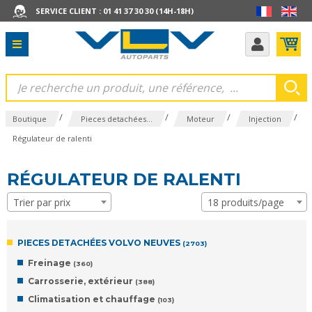
SERVICE CLIENT : 01 41 37 30 30 (14H-18H)
/
/
/
/
Boutique
Pieces detachées...
Moteur
Injection
Régulateur de ralenti
RÉGULATEUR DE RALENTI
Trier par prix
18 produits/page
PIECES DETACHÉES VOLVO NEUVES
(2703)
Freinage
(360)
Carrosserie, extérieur
(388)
Climatisation et chauffage
(103)