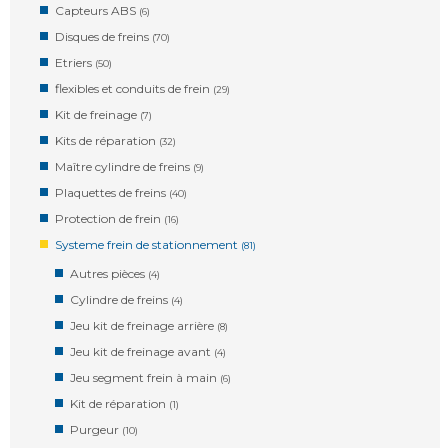
Capteurs ABS
(6)
Disques de freins
(70)
Etriers
(50)
flexibles et conduits de frein
(29)
Kit de freinage
(7)
Kits de réparation
(32)
Maître cylindre de freins
(9)
Plaquettes de freins
(40)
Protection de frein
(16)
Systeme frein de stationnement
(81)
Autres pièces
(4)
Cylindre de freins
(4)
Jeu kit de freinage arrière
(8)
Jeu kit de freinage avant
(4)
Jeu segment frein à main
(6)
Kit de réparation
(1)
Purgeur
(10)