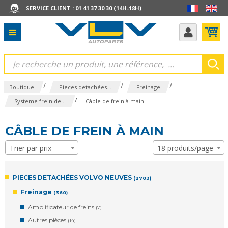
SERVICE CLIENT : 01 41 37 30 30 (14H-18H)
/
/
/
Boutique
Pieces detachées...
Freinage
/
Systeme frein de...
Câble de frein à main
CÂBLE DE FREIN À MAIN
Trier par prix
18 produits/page
PIECES DETACHÉES VOLVO NEUVES
(2703)
Freinage
(360)
Amplificateur de freins
(7)
Autres pièces
(14)