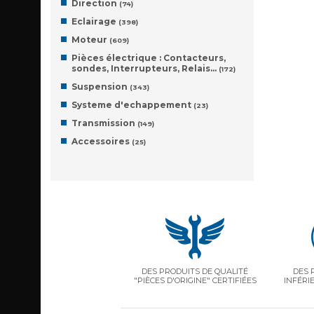
Direction
(74)
Eclairage
(398)
Moteur
(609)
Pièces électrique : Contacteurs,
sondes, Interrupteurs, Relais…
(172)
Suspension
(343)
Systeme d'echappement
(23)
Transmission
(149)
Accessoires
(25)
DES PRODUITS DE QUALITÉ
DES 
"PIÈCES D'ORIGINE" CERTIFIÉES
INFÉRI