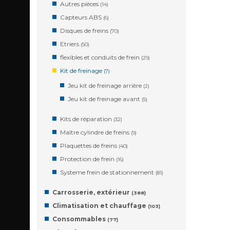
Autres pièces
(14)
Capteurs ABS
(6)
Disques de freins
(70)
Etriers
(50)
flexibles et conduits de frein
(29)
Kit de freinage
(7)
Jeu kit de freinage arrière
(2)
Jeu kit de freinage avant
(5)
Kits de réparation
(32)
Maître cylindre de freins
(9)
Plaquettes de freins
(40)
Protection de frein
(16)
Systeme frein de stationnement
(81)
Carrosserie, extérieur
(388)
Climatisation et chauffage
(103)
Consommables
(77)