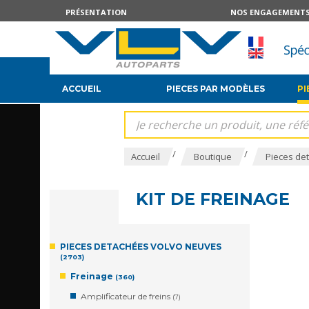
PRÉSENTATION
NOS ENGAGEMENT
ACCUEIL
PIECES PAR MODÈLES
PI
/
/
Accueil
Boutique
Pieces det
KIT DE FREINAGE
PIECES DETACHÉES VOLVO NEUVES
(2703)
Freinage
(360)
Amplificateur de freins
(7)