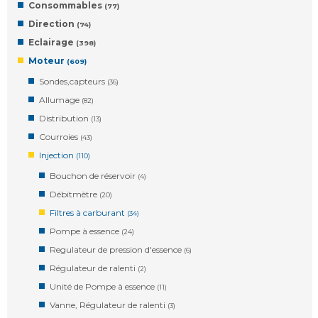
Consommables
(77)
Direction
(74)
Eclairage
(398)
Moteur
(609)
Sondes,capteurs
(36)
Allumage
(82)
Distribution
(13)
Courroies
(43)
Injection
(110)
Bouchon de réservoir
(4)
Débitmètre
(20)
Filtres à carburant
(34)
Pompe à essence
(24)
Regulateur de pression d'essence
(6)
Régulateur de ralenti
(2)
Unité de Pompe à essence
(11)
Vanne, Régulateur de ralenti
(3)