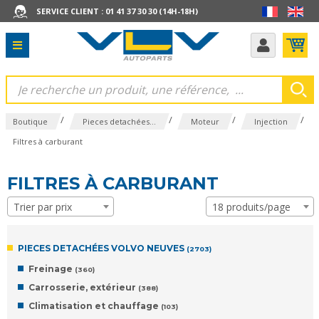
SERVICE CLIENT : 01 41 37 30 30 (14H-18H)
/
/
/
/
Boutique
Pieces detachées...
Moteur
Injection
Filtres à carburant
FILTRES À CARBURANT
Trier par prix
18 produits/page
PIECES DETACHÉES VOLVO NEUVES
(2703)
Freinage
(360)
Carrosserie, extérieur
(388)
Climatisation et chauffage
(103)