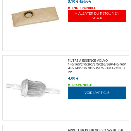
3,10 €
12,50 €
INDISPONIBLE
M'ALERTER DU RETOUR EN
STOCK
FILTRE À ESSENCE VOLVO
140/160/240/260/245/265/360/440/460/
480/740/760/780/745/765/AMAZON ET
PV
4,00 €
DISPONIBLE
VOIR L'ARTICLE
ARRETEUR POUR VOLVO S/V70, 850