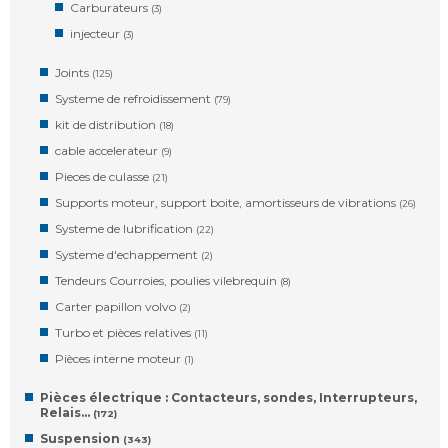
Carburateurs
(3)
injecteur
(3)
Joints
(125)
Systeme de refroidissement
(79)
kit de distribution
(18)
cable accelerateur
(9)
Pieces de culasse
(21)
Supports moteur, support boite, amortisseurs de vibrations
(26)
Systeme de lubrification
(22)
Systeme d'echappement
(2)
Tendeurs Courroies, poulies vilebrequin
(8)
Carter papillon volvo
(2)
Turbo et pièces relatives
(11)
Pièces interne moteur
(1)
Pièces électrique : Contacteurs, sondes, Interrupteurs,
Relais…
(172)
Suspension
(343)