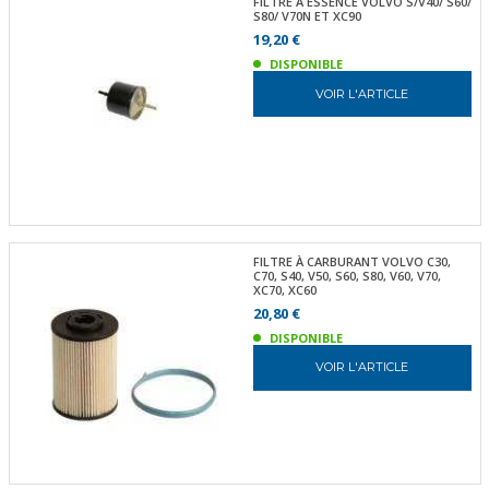
FILTRE À ESSENCE VOLVO S/V40/ S60/
S80/ V70N ET XC90
19,20 €
DISPONIBLE
VOIR L'ARTICLE
FILTRE À CARBURANT VOLVO C30,
C70, S40, V50, S60, S80, V60, V70,
XC70, XC60
20,80 €
DISPONIBLE
VOIR L'ARTICLE