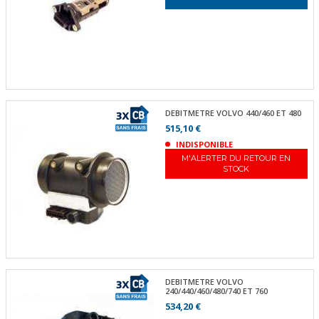
DEBITMETRE VOLVO 440/460 ET 480
515,10 €
INDISPONIBLE
M'ALERTER DU RETOUR EN
STOCK
DEBITMETRE VOLVO
240/440/460/480/740 ET 760
534,20 €