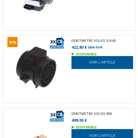
DEBITMETRE VOLVO S/V40
38%
422,80 €
684,16 €
DISPONIBLE
VOIR L'ARTICLE
DEBITMETRE VOLVO 850
499,00 €
DISPONIBLE
VOIR L'ARTICLE