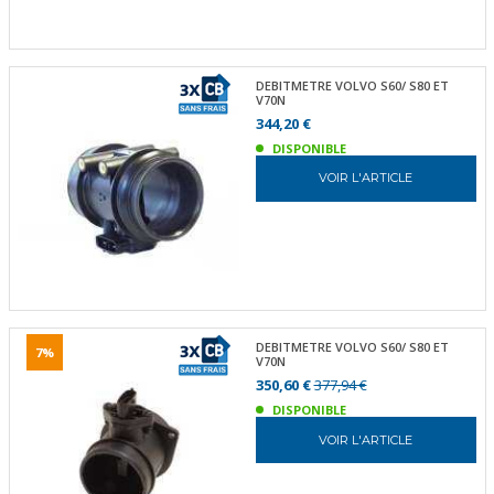
DEBITMETRE VOLVO S60/ S80 ET
V70N
344,20 €
DISPONIBLE
VOIR L'ARTICLE
DEBITMETRE VOLVO S60/ S80 ET
7%
V70N
350,60 €
377,94 €
DISPONIBLE
VOIR L'ARTICLE