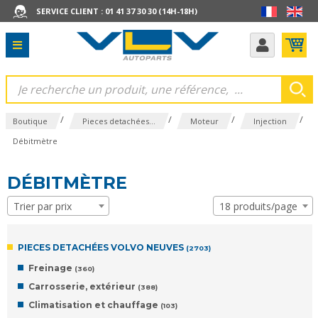
SERVICE CLIENT : 01 41 37 30 30 (14H-18H)
/
/
/
/
Boutique
Pieces detachées...
Moteur
Injection
Débitmètre
DÉBITMÈTRE
Trier par prix
18 produits/page
PIECES DETACHÉES VOLVO NEUVES
(2703)
Freinage
(360)
Carrosserie, extérieur
(388)
Climatisation et chauffage
(103)