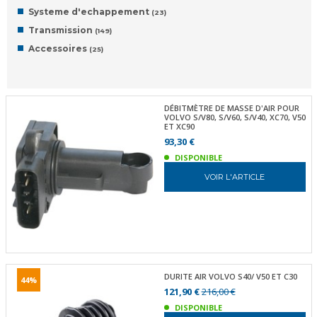
Systeme d'echappement
(23)
Transmission
(149)
Accessoires
(25)
DÉBITMÈTRE DE MASSE D'AIR POUR
VOLVO S/V80, S/V60, S/V40, XC70, V50
ET XC90
93,30 €
DISPONIBLE
VOIR L'ARTICLE
DURITE AIR VOLVO S40/ V50 ET C30
44%
121,90 €
216,00 €
DISPONIBLE