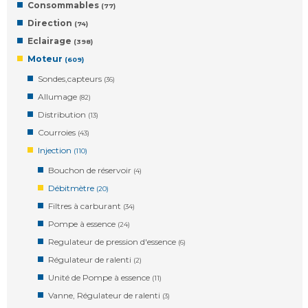
Consommables
(77)
Direction
(74)
Eclairage
(398)
Moteur
(609)
Sondes,capteurs
(36)
Allumage
(82)
Distribution
(13)
Courroies
(43)
Injection
(110)
Bouchon de réservoir
(4)
Débitmètre
(20)
Filtres à carburant
(34)
Pompe à essence
(24)
Regulateur de pression d'essence
(6)
Régulateur de ralenti
(2)
Unité de Pompe à essence
(11)
Vanne, Régulateur de ralenti
(3)