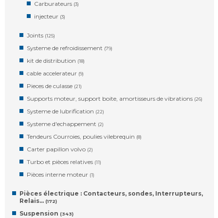
Carburateurs
(3)
injecteur
(3)
Joints
(125)
Systeme de refroidissement
(79)
kit de distribution
(18)
cable accelerateur
(9)
Pieces de culasse
(21)
Supports moteur, support boite, amortisseurs de vibrations
(26)
Systeme de lubrification
(22)
Systeme d'echappement
(2)
Tendeurs Courroies, poulies vilebrequin
(8)
Carter papillon volvo
(2)
Turbo et pièces relatives
(11)
Pièces interne moteur
(1)
Pièces électrique : Contacteurs, sondes, Interrupteurs,
Relais…
(172)
Suspension
(343)