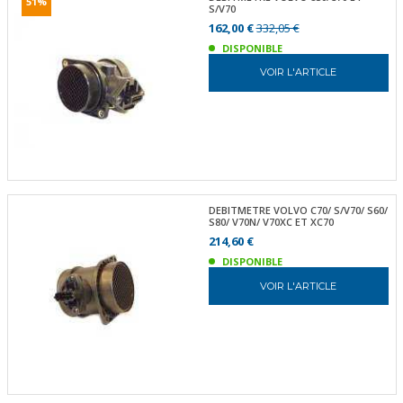
51%
S/V70
162,00 €
332,05 €
DISPONIBLE
VOIR L'ARTICLE
DEBITMETRE VOLVO C70/ S/V70/ S60/
S80/ V70N/ V70XC ET XC70
214,60 €
DISPONIBLE
VOIR L'ARTICLE