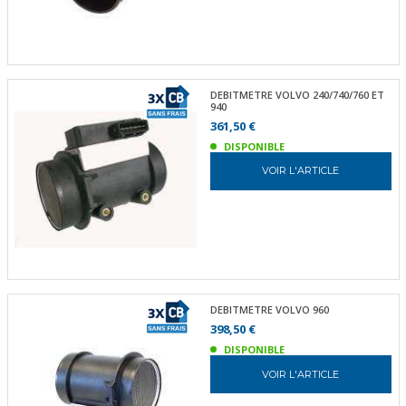
DEBITMETRE VOLVO 240/740/760 ET
940
361,50 €
DISPONIBLE
VOIR L'ARTICLE
DEBITMETRE VOLVO 960
398,50 €
DISPONIBLE
VOIR L'ARTICLE