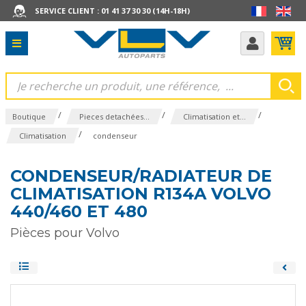
SERVICE CLIENT : 01 41 37 30 30 (14H-18H)
/
/
/
Boutique
Pieces detachées...
Climatisation et...
/
Climatisation
condenseur
CONDENSEUR/RADIATEUR DE
CLIMATISATION R134A VOLVO
440/460 ET 480
Pièces pour Volvo