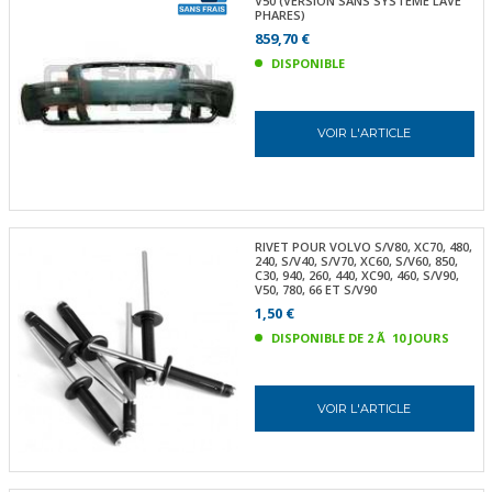
V50 (VERSION SANS SYSTÈME LAVE
PHARES)
859,70 €
DISPONIBLE
VOIR L'ARTICLE
RIVET POUR VOLVO S/V80, XC70, 480,
240, S/V40, S/V70, XC60, S/V60, 850,
C30, 940, 260, 440, XC90, 460, S/V90,
V50, 780, 66 ET S/V90
1,50 €
DISPONIBLE DE 2 Ã 10 JOURS
VOIR L'ARTICLE