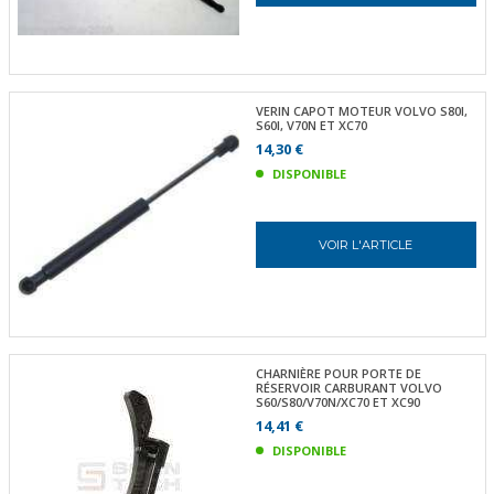
VERIN CAPOT MOTEUR VOLVO S80I,
S60I, V70N ET XC70
14,30 €
DISPONIBLE
VOIR L'ARTICLE
CHARNIÈRE POUR PORTE DE
RÉSERVOIR CARBURANT VOLVO
S60/S80/V70N/XC70 ET XC90
14,41 €
DISPONIBLE