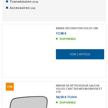
Transmission
(149)
Accessoires
(25)
BANDE DÉCORATION VOLVO S80
17,90 €
DISPONIBLE
VOIR L'ARTICLE
MIROIR DE RÉTROVISEUR GAUCHE
27%
VOLVO C30/C70/S40/V40/S80/V50 ET
V70
56,50 €
77,00 €
DISPONIBLE