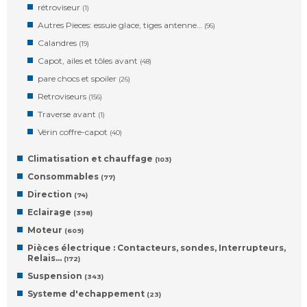
rétroviseur
(1)
Autres Pieces: essuie glace, tiges antenne…
(96)
Calandres
(19)
Capot, ailes et tôles avant
(48)
pare chocs et spoiler
(26)
Retroviseurs
(156)
Traverse avant
(1)
Vérin coffre-capot
(40)
Climatisation et chauffage
(103)
Consommables
(77)
Direction
(74)
Eclairage
(398)
Moteur
(609)
Pièces électrique : Contacteurs, sondes, Interrupteurs,
Relais…
(172)
Suspension
(343)
Systeme d'echappement
(23)