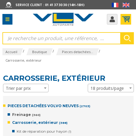
SERVICE CLIENT : 01 41 37 30 30 (14H-18H)
/
/
/
Accueil
Boutique
Pieces detachées...
Carrosserie, extérieur
CARROSSERIE, EXTÉRIEUR
Trier par prix
18 produits/page
PIECES DETACHÉES VOLVO NEUVES
(2703)
Freinage
(360)
Carrosserie, extérieur
(388)
Kit de réparation pour hayon
(1)